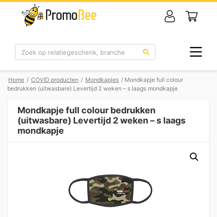
Zoek
Home
/
COVID producten
/
Mondkapjes
/ Mondkapje full colour
bedrukken (uitwasbare) Levertijd 2 weken – s laags mondkapje
Mondkapje full colour bedrukken
(uitwasbare) Levertijd 2 weken – s laags
mondkapje