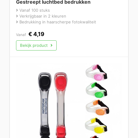
Gestreept luchtbed bedrukken
Vanaf 100 stuks
Verkrijgbaar in 2 kleuren
Bedrukking in haarscherpe fotokwaliteit
€
4,19
Vanaf
Bekijk product