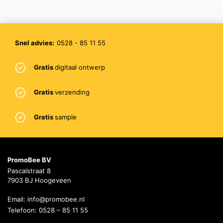
Snel advies:
0528 - 85 11 55
Gratis
digitaal ontwerp
Gratis
verzending
Gratis
sample
PromoBee BV
Pascalstraat 8
7903 BJ Hoogeveen
Email:
info@promobee.nl
Telefoon:
0528 – 85 11 55