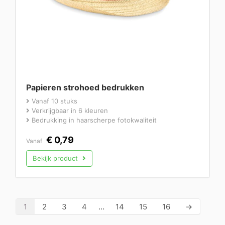
Papieren strohoed bedrukken
Vanaf 10 stuks
Verkrijgbaar in 6 kleuren
Bedrukking in haarscherpe fotokwaliteit
€
0,79
Vanaf
Bekijk product
1
2
3
4
…
14
15
16
→