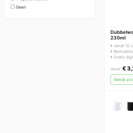
Geen
Dubbelwa
230ml
Vanaf 10 s
Bedrukking
Gratis dig
€
3,
Vanaf
Bekijk p