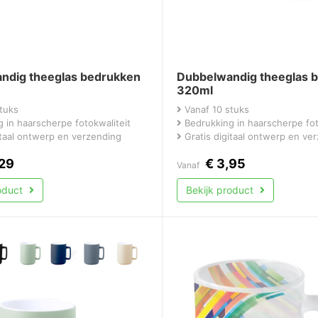
ndig theeglas bedrukken
Dubbelwandig theeglas 
320ml
tuks
Vanaf 10 stuks
 in haarscherpe fotokwaliteit
Bedrukking in haarscherpe fot
itaal ontwerp en verzending
Gratis digitaal ontwerp en ve
29
€
3,95
Vanaf
roduct
Bekijk product