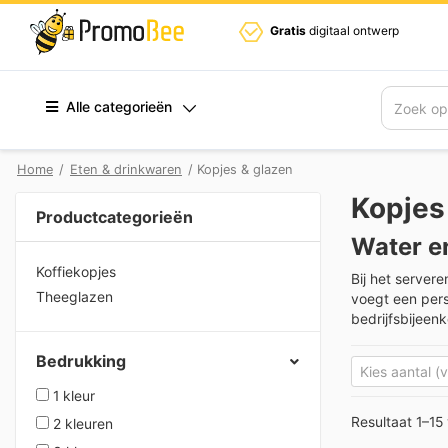
Gratis
digitaal ontwerp
Alle categorieën
Zoek
Home
/
Eten & drinkwaren
/ Kopjes & glazen
Kopjes
Productcategorieën
Water e
Koffiekopjes
Bij het server
Theeglazen
voegt een pers
bedrijfsbijeen
Bedrukking
1 kleur
Resultaat 1–15
2 kleuren