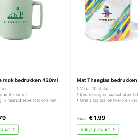
e mok bedrukken 420ml
Mat Theeglas bedrukken
stuks
Vanaf 10 stuks
r in 6 kleuren
Bedrukking in haarscherpe fot
 in haarscherpe fotokwaliteit
Gratis digitaal ontwerp en ve
79
€
1,99
Vanaf
roduct
Bekijk product