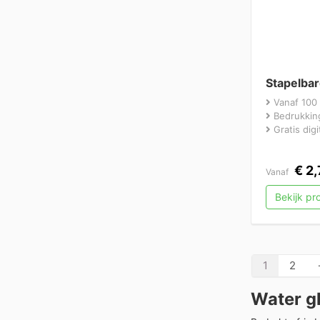
Stapelba
Vanaf 100 
Bedrukking
Gratis dig
€
2,
Vanaf
Bekijk p
1
2
Water g