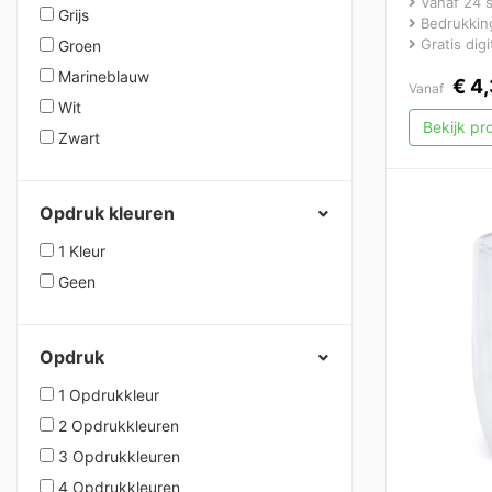
Vanaf 24 
Grijs
Bedrukking
Gratis dig
Groen
Marineblauw
€
4,
Vanaf
Wit
Bekijk p
Zwart
Opdruk kleuren
1 Kleur
Geen
Opdruk
1 Opdrukkleur
2 Opdrukkleuren
3 Opdrukkleuren
4 Opdrukkleuren