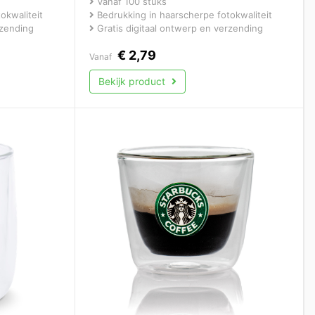
Vanaf 100 stuks
okwaliteit
Bedrukking in haarscherpe fotokwaliteit
rzending
Gratis digitaal ontwerp en verzending
€
2,79
Vanaf
Bekijk product