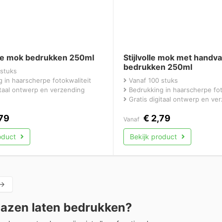
re mok bedrukken 250ml
Stijlvolle mok met handva
bedrukken 250ml
stuks
 in haarscherpe fotokwaliteit
Vanaf 100 stuks
itaal ontwerp en verzending
Bedrukking in haarscherpe fot
Gratis digitaal ontwerp en ve
79
€
2,79
Vanaf
roduct
Bekijk product
→
lazen laten bedrukken?