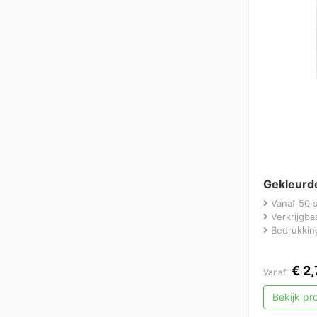
Gekleurd
Vanaf 50 
Verkrijgbaa
Bedrukking
€
2,
Vanaf
Bekijk p