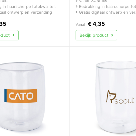
stuks
Vanaf 24 stuks
 in haarscherpe fotokwaliteit
Bedrukking in haarscherpe fot
itaal ontwerp en verzending
Gratis digitaal ontwerp en ve
35
€
4,35
Vanaf
roduct
Bekijk product