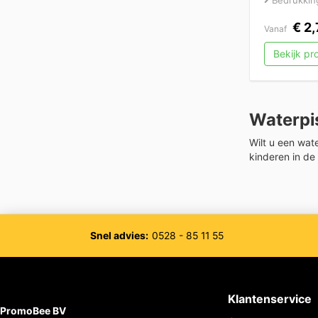
€
2,
Vanaf
Bekijk p
Waterpi
Wilt u een wat
kinderen in de
Snel advies:
0528 - 85 11 55
Klantenservice
PromoBee BV