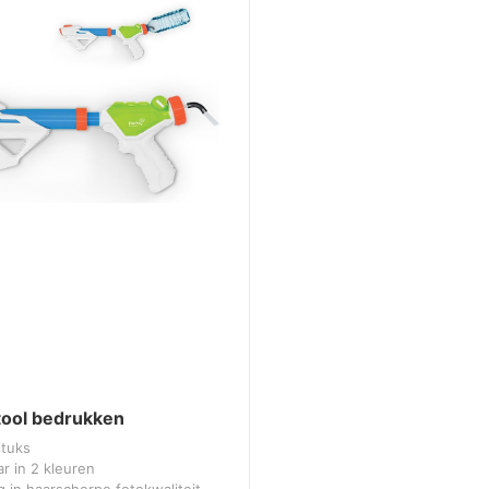
tool bedrukken
stuks
r in 2 kleuren
 in haarscherpe fotokwaliteit