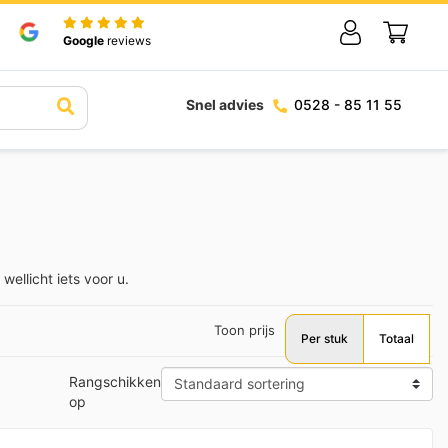
Google
reviews
Snel advies
0528 - 85 11 55
ellicht iets voor u.
Toon prijs
Per stuk
Totaal
Rangschikken
op