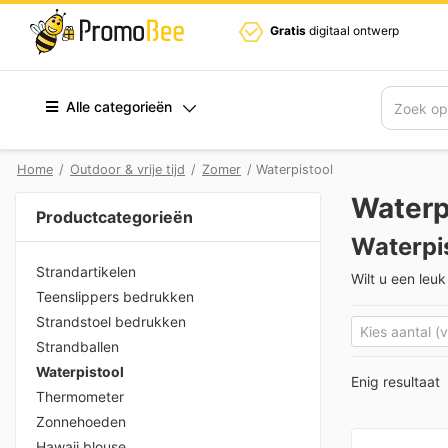
Gratis
digitaal ontwerp
Alle categorieën
Zoek
Home
/
Outdoor & vrije tijd
/
Zomer
/ Waterpistool
Waterp
Productcategorieën
Waterpi
Strandartikelen
Wilt u een leu
Teenslippers bedrukken
Strandstoel bedrukken
Strandballen
Waterpistool
Enig resultaat
Thermometer
Zonnehoeden
Hawaii blouse