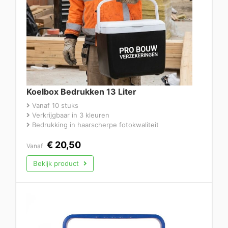
Koelbox Bedrukken 13 Liter
Vanaf 10 stuks
Verkrijgbaar in 3 kleuren
Bedrukking in haarscherpe fotokwaliteit
€
20,50
Vanaf
Bekijk product