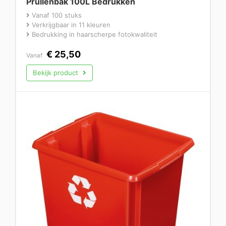
Prullenbak 100L Bedrukken
Vanaf 100 stuks
Verkrijgbaar in 11 kleuren
Bedrukking in haarscherpe fotokwaliteit
€
25,50
Vanaf
Bekijk product