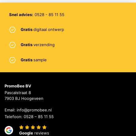
Snel advies:
0528 - 85 11 55
Gratis
digitaal ontwerp
Gratis
verzending
Gratis
sample
PromoBee BV
Pascalstraat 8
7903 BJ Hoogeveen
Email:
info@promobee.nl
Telefoon:
0528 – 85 11 55
Google
reviews