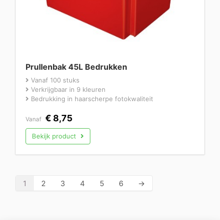
Prullenbak 45L Bedrukken
Vanaf 100 stuks
Verkrijgbaar in 9 kleuren
Bedrukking in haarscherpe fotokwaliteit
€
8,75
Vanaf
Bekijk product
1
2
3
4
5
6
→