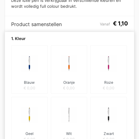
Deze luxe pen is verkrijgbaar in verschillende kleuren en
wordt volledig full colour bedrukt.
€
1,10
Product samenstellen
Vanaf
1. Kleur
Blauw
Oranje
Roze
€
0,00
€
0,00
€
0,00
Geel
Wit
Zwart