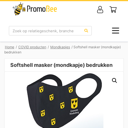
Zoek
Home
/
COVID producten
/
Mondkapjes
/ Softshell masker (mondkapje)
bedrukken
Softshell masker (mondkapje) bedrukken