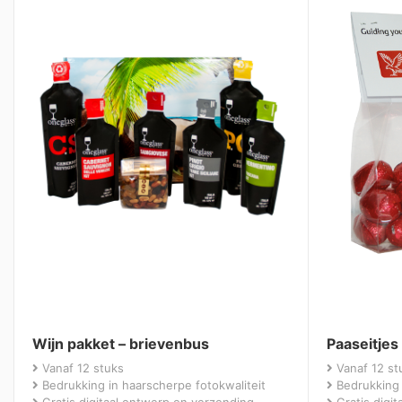
Wijn pakket – brievenbus
Paaseitjes
Vanaf 12 stuks
Vanaf 12 st
Bedrukking in haarscherpe fotokwaliteit
Bedrukking 