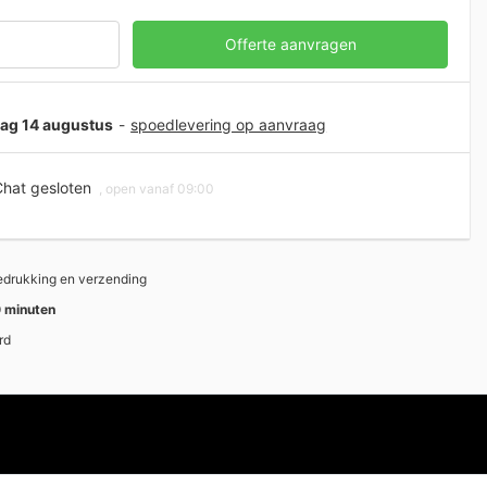
Offerte aanvragen
jdag 14 augustus
-
spoedlevering op aanvraag
hat gesloten
, open vanaf 09:00
bedrukking en verzending
 minuten
rd