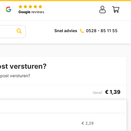
Google
reviews
Snel advies
0528 - 85 11 55
ost versturen?
post versturen?
€
1,39
Vanaf
€
2,29