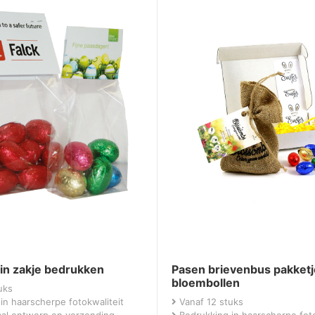
 in zakje bedrukken
Pasen brievenbus pakketj
bloembollen
uks
in haarscherpe fotokwaliteit
Vanaf 12 stuks