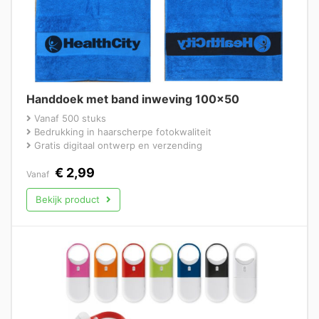
Handdoek met band inweving 100×50
Vanaf 500 stuks
Bedrukking in haarscherpe fotokwaliteit
Gratis digitaal ontwerp en verzending
€
2,99
Vanaf
Bekijk product