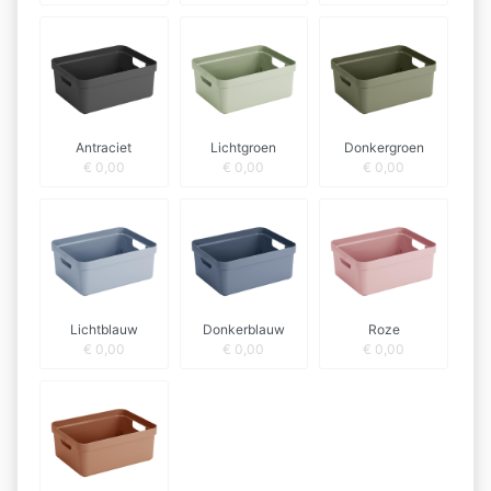
Antraciet
Lichtgroen
Donkergroen
€
0,00
€
0,00
€
0,00
Lichtblauw
Donkerblauw
Roze
€
0,00
€
0,00
€
0,00