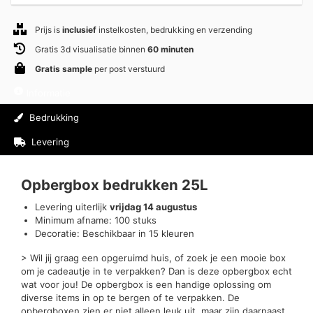
Prijs is
inclusief
instelkosten, bedrukking en verzending
Gratis 3d visualisatie binnen
60 minuten
Gratis sample
per post verstuurd
Informatie
Bedrukking
Levering
Beoordelingen (0)
Opbergbox bedrukken 25L
Levering uiterlijk
vrijdag 14 augustus
Minimum afname: 100 stuks
Decoratie: Beschikbaar in 15 kleuren
> Wil jij graag een opgeruimd huis, of zoek je een mooie box
om je cadeautje in te verpakken? Dan is deze opbergbox echt
wat voor jou! De opbergbox is een handige oplossing om
diverse items in op te bergen of te verpakken. De
opbergboxen zien er niet alleen leuk uit, maar zijn daarnaast