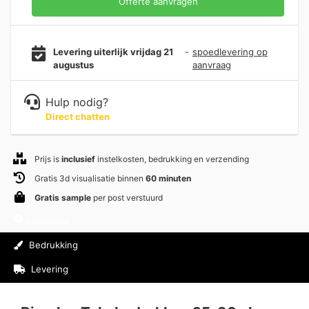
Offerte aanvragen
Levering uiterlijk vrijdag 21
-
spoedlevering op
augustus
aanvraag
Hulp nodig?
Direct chatten
Prijs is
inclusief
instelkosten, bedrukking en verzending
Gratis 3d visualisatie binnen
60 minuten
Gratis sample
per post verstuurd
Informatie
Bedrukking
Levering
Beoordelingen (0)