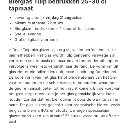
Bierglas Tulp bedrukken 25-30 cl
tapmaat
Levering uiterlijk
vrijdag 21 augustus
Minimum afname: 72 stuks
Bierglazen bedrukken in 1 kleur of full colour
Snelle levering
Gratis digitaal voorbeeld
> Deze Tulp bierglazen zijn erg stijlvol en perfect voor elke
bierliefhebber! Het glas wordt Tulp genoemd vanwege zijn
vorm; een smalle basis die naar boven toe breder uitloopt en
vervolgens weer iets versmalt naar de rand. De vorm van dit
glas ziet er niet alleen leuk uit, maar is ook nog functioneel.
De bolle vorm van het glas helpt om de aroma’s van het bier
vast te houden en de schuimkraag te behouden, waardoor
de geur en smaak beter tot hun recht komen. En de voet van
het glas zorgt ervoor dat je het glas gemakkelijk vast kunt
houden zonder dat het bier opwarmt door de warmte van je
hand. Dit glas is zeer geschikt voor aromatische bieren, zoals
belgische bieren, IPA’s en stouts. Uw eigen speciaalbier
glazen bedrukken kan al vanaf 72 stuks, vraag nu uw offerte
aan!