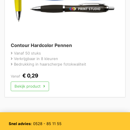
Contour Hardcolor Pennen
Vanaf 50 stuks
Verkrijgbaar in 8 kleuren
Bedrukking in haarscherpe fotokwaliteit
€
0,29
Vanaf
Bekijk product
Snel advies:
0528 - 85 11 55