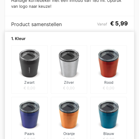
Handige koffiebeker met een inhoud van 180 ml. Opdruk
van logo naar keuze!
€
5,99
Product samenstellen
Vanaf
1. Kleur
Zwart
Zilver
Rood
€
0,00
€
0,00
€
0,00
Paars
Oranje
Blauw