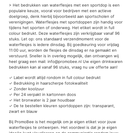
> Het bedrukken van waterflesjes met een sportdop is een
populaire keuze, vooral voor bedrijven met een actieve
doelgroep, denk hierbij bijvoorbeeld aan sportscholen of
verenigingen. Waterflesjes met sportdoppen zijn handig voor
tijdens het sporten of onderweg. Het etiket wordt in full
colour bedrukt. Deze waterflesjes zijn verkrijgbaar vanaf 96
stuks. Let op: ons standaard verzendmoment voor de
waterflesjes is iedere dinsdag. Bij goedkeuring voor vrijdag
11:00 uur, worden de flesjes de dinsdag er na gemaakt en
verstuurd. Sneller is in overleg mogelijk, dan ontvangen wij
heel graag een mail: info@promobee.nl Uw eigen drinkwaren
bedrukken kan al vanaf 96 stuks, vraag nu uw offerte aan!
✓ Label wordt altijd rondom in full colour bedrukt
✓ Bedrukking in haarscherpe fotokwaliteit
✓ Zonder koolzuur
✓ Per 24 verpakt in kartonnen doos
✓ Het bronwater is 2 jaar houdbaar
✓ De te bestellen kleuren sportdoppen zijn: transparant,
zwart en blauw
Bij PromoBee is het mogelijk om je eigen etiket voor jouw
waterflesjes te ontwerpen. Het voordeel is dat je je eigen
ideeën kunt visualiseren en de communicatie rondom jouw