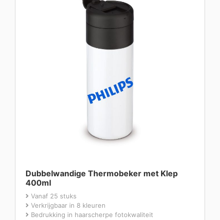
Dubbelwandige Thermobeker met Klep
400ml
Vanaf 25 stuks
Verkrijgbaar in 8 kleuren
Bedrukking in haarscherpe fotokwaliteit