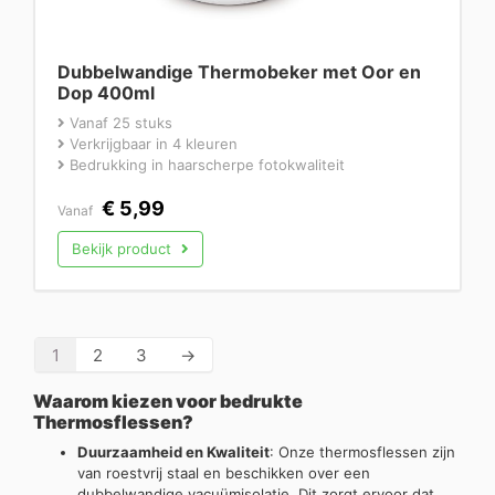
Dubbelwandige Thermobeker met Oor en
Dop 400ml
Vanaf 25 stuks
Verkrijgbaar in 4 kleuren
Bedrukking in haarscherpe fotokwaliteit
€
5,99
Vanaf
Bekijk product
1
2
3
→
Waarom kiezen voor bedrukte
Thermosflessen?
Duurzaamheid en Kwaliteit
: Onze thermosflessen zijn
van roestvrij staal en beschikken over een
dubbelwandige vacuümisolatie. Dit zorgt ervoor dat