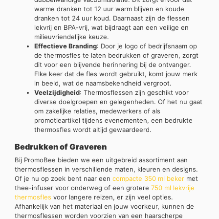
warme dranken tot 12 uur warm blijven en koude
dranken tot 24 uur koud. Daarnaast zijn de flessen
lekvrij en BPA-vrij, wat bijdraagt aan een veilige en
milieuvriendelijke keuze.
Effectieve Branding
: Door je logo of bedrijfsnaam op
de thermosfles te laten bedrukken of graveren, zorgt
dit voor een blijvende herinnering bij de ontvanger.
Elke keer dat de fles wordt gebruikt, komt jouw merk
in beeld, wat de naamsbekendheid vergroot.
Veelzijdigheid
: Thermosflessen zijn geschikt voor
diverse doelgroepen en gelegenheden. Of het nu gaat
om zakelijke relaties, medewerkers of als
promotieartikel tijdens evenementen, een bedrukte
thermosfles wordt altijd gewaardeerd.
Bedrukken of Graveren
Bij PromoBee bieden we een uitgebreid assortiment aan
thermosflessen in verschillende maten, kleuren en designs.
Of je nu op zoek bent naar een
compacte 350 ml beker
met
thee-infuser voor onderweg of een grotere
750 ml lekvrije
thermosfles
voor langere reizen, er zijn veel opties.
Afhankelijk van het materiaal en jouw voorkeur, kunnen de
thermosflessen worden voorzien van een haarscherpe