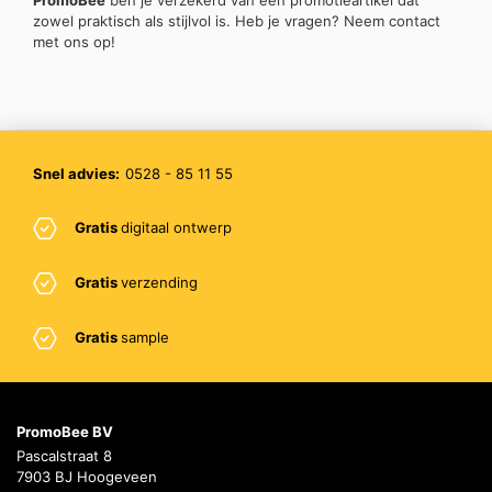
PromoBee
ben je verzekerd van een promotieartikel dat
zowel praktisch als stijlvol is. Heb je vragen? Neem contact
met ons op!
Snel advies:
0528 - 85 11 55
Gratis
digitaal ontwerp
Gratis
verzending
Gratis
sample
PromoBee BV
Pascalstraat 8
7903 BJ Hoogeveen