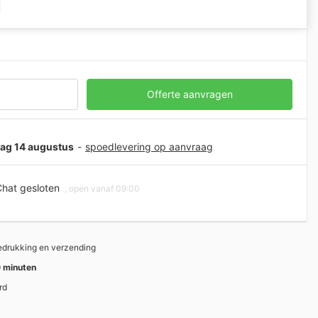
Offerte aanvragen
jdag 14 augustus
-
spoedlevering op aanvraag
hat gesloten
, open vanaf 09:00
bedrukking en verzending
 minuten
rd