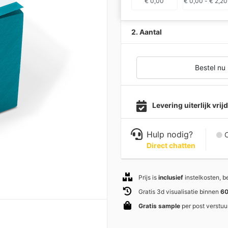
€
0,00
€
0,00
-
€
2,20
2. Aantal
Bestel nu
Levering uiterlijk vri
Hulp nodig?
C
Direct chatten
Prijs is
inclusief
instelkosten, 
Gratis 3d visualisatie binnen
60
Gratis sample
per post verstuu