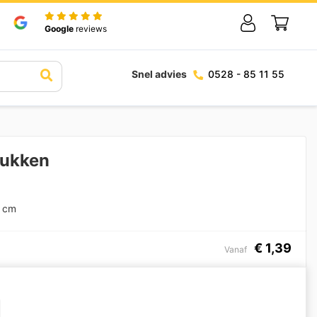
Google
reviews
Snel advies
0528 - 85 11 55
rukken
0 cm
€
1,39
Vanaf