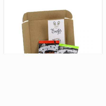
Pasen brievenbus pakketje
Vanaf 12 stuks
Bedrukking in haarscherpe fotokwaliteit