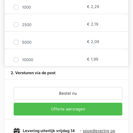
€
2,29
1000
€
2,19
2500
€
2,09
5000
€
1,99
10000
2. Versturen via de post
Bestel nu
Offerte aanvragen
Levering uiterlijk vrijdag 14
-
spoedlevering op