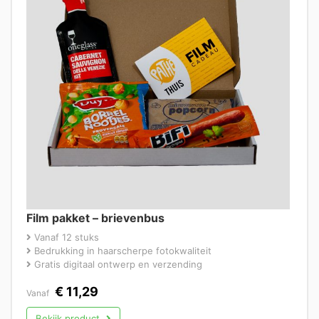
Film pakket – brievenbus
Vanaf 12 stuks
Bedrukking in haarscherpe fotokwaliteit
Gratis digitaal ontwerp en verzending
€
11,29
Vanaf
Bekijk product