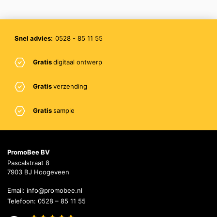
Snel advies:
0528 - 85 11 55
Gratis
digitaal ontwerp
Gratis
verzending
Gratis
sample
PromoBee BV
Pascalstraat 8
7903 BJ Hoogeveen
Email:
info@promobee.nl
Telefoon:
0528 – 85 11 55