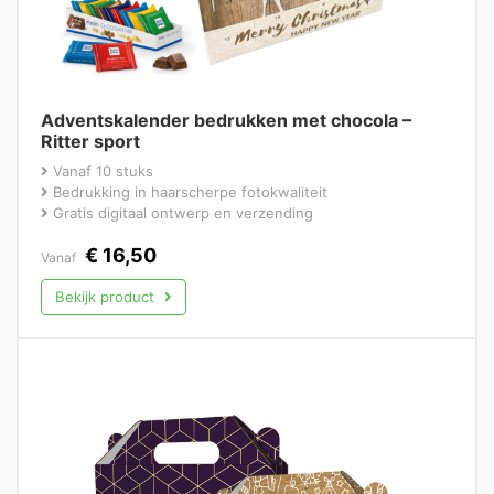
Adventskalender bedrukken met chocola –
Ritter sport
Vanaf 10 stuks
Bedrukking in haarscherpe fotokwaliteit
Gratis digitaal ontwerp en verzending
€
16,50
Vanaf
Bekijk product