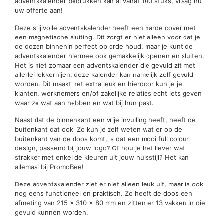
adventskalender bedrukken kan al vanaf 100 stuks, vraag nu
uw offerte aan!
Deze stijlvolle adventskalender heeft een harde cover met
een magnetische sluiting. Dit zorgt er niet alleen voor dat je
de dozen binnenin perfect op orde houd, maar je kunt de
adventskalender hiermee ook gemakkelijk openen en sluiten.
Het is niet zomaar een adventskalender die gevuld zit met
allerlei lekkernijen, deze kalender kan namelijk zelf gevuld
worden. Dit maakt het extra leuk en hierdoor kun je je
klanten, werknemers en/of zakelijke relaties echt iets geven
waar ze wat aan hebben en wat bij hun past.
Naast dat de binnenkant een vrije invulling heeft, heeft de
buitenkant dat ook. Zo kun je zelf weten wat er op de
buitenkant van de doos komt, is dat een mooi full colour
design, passend bij jouw logo? Of hou je het liever wat
strakker met enkel de kleuren uit jouw huisstijl? Het kan
allemaal bij PromoBee!
Deze adventskalender ziet er niet alleen leuk uit, maar is ook
nog eens functioneel en praktisch. Zo heeft de doos een
afmeting van 215 x 310 x 80 mm en zitten er 13 vakken in die
gevuld kunnen worden.