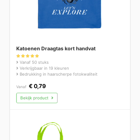
Katoenen Draagtas kort handvat
Gewaardeerd
Vanaf 50 stuks
5.00
Verkrijgbaar in 19 kleuren
uit 5
Bedrukking in haarscherpe fotokwaliteit
€
0,79
Vanaf
Bekijk product