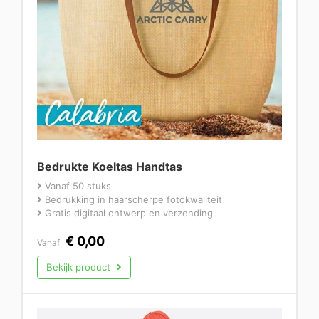
Bedrukte Koeltas Handtas
Vanaf 50 stuks
Bedrukking in haarscherpe fotokwaliteit
Gratis digitaal ontwerp en verzending
€
0,00
Vanaf
Bekijk product