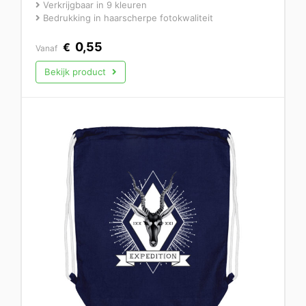
Verkrijgbaar in 9 kleuren
Bedrukking in haarscherpe fotokwaliteit
0,55
€
Vanaf
Bekijk product