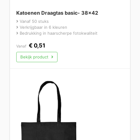
Katoenen Draagtas basic- 38×42
Vanaf 50 stuks
Verkrijgbaar in 6 kleuren
Bedrukking in haarscherpe fotokwaliteit
€
0,51
Vanaf
Bekijk product