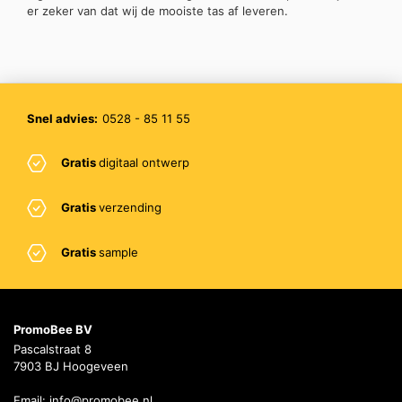
er zeker van dat wij de mooiste tas af leveren.
Snel advies:
0528 - 85 11 55
Gratis
digitaal ontwerp
Gratis
verzending
Gratis
sample
PromoBee BV
Pascalstraat 8
7903 BJ Hoogeveen
Email:
info@promobee.nl