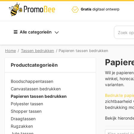
Gratis
digitaal ontwerp
Alle categorieën
Zoek
Home
/
Tassen bedrukken
/ Papieren tassen bedrukken
Papier
Productcategorieën
Wil je papiere
winkel, horeca
Boodschappentassen
varianten.
Canvastassen bedrukken
Bedrukte papi
Papieren tassen bedrukken
zichtbaarheid 
Polyester tassen
bedrukking mo
Shopper tassen
Bekijk hieronde
Draagtassen
Rugzakken
Jute tassen