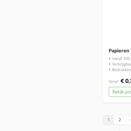
Papieren 
Vanaf 100 
Verkrijgbaa
Bedrukking
€
0,
Vanaf
Bekijk p
1
2