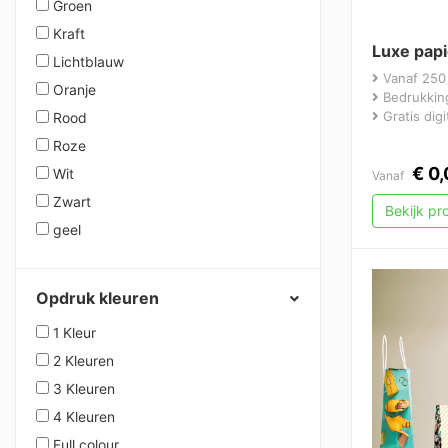
Groen
Kraft
Luxe pap
Lichtblauw
Vanaf 250
Oranje
Bedrukking
Gratis dig
Rood
Roze
€
0,
Wit
Vanaf
Zwart
Bekijk p
geel
Opdruk kleuren
1 Kleur
2 Kleuren
3 Kleuren
4 Kleuren
Full colour