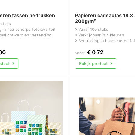
ieren tassen bedrukken
Papieren cadeautas 18 x
200g/m²
 stuks
 in haarscherpe fotokwaliteit
Vanaf 100 stuks
itaal ontwerp en verzending
Verkrijgbaar in 4 kleuren
Bedrukking in haarscherpe fot
00
€
0,72
Vanaf
roduct
Bekijk product