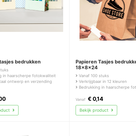
tasjes bedrukken
Papieren Tasjes bedrukk
18x8x24
stuks
 in haarscherpe fotokwaliteit
Vanaf 100 stuks
itaal ontwerp en verzending
Verkrijgbaar in 12 kleuren
Bedrukking in haarscherpe fot
00
€
0,14
Vanaf
roduct
Bekijk product