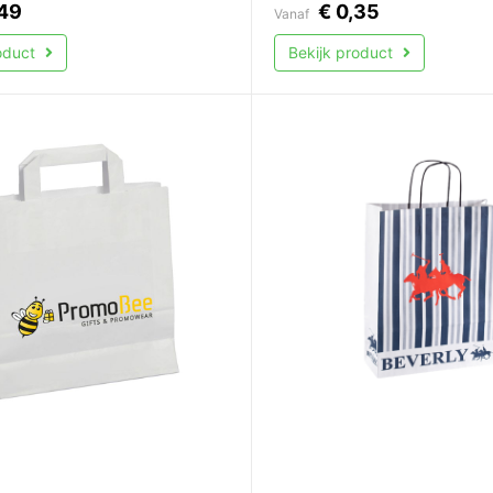
49
€
0,35
Vanaf
roduct
Bekijk product