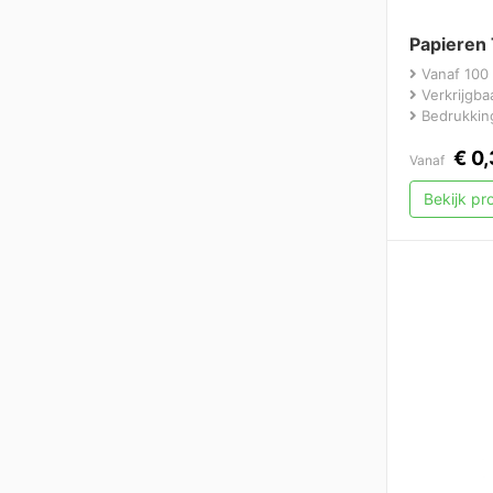
Papieren
Vanaf 100 
Verkrijgbaa
Bedrukking
€
0,
Vanaf
Bekijk p