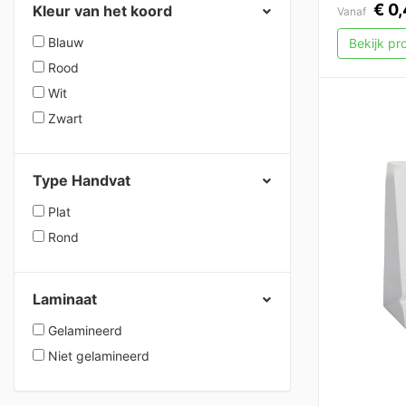
€
0,
Kleur van het koord
Vanaf
Blauw
Bekijk p
Rood
Wit
Zwart
Type Handvat
Plat
Rond
Laminaat
Gelamineerd
Niet gelamineerd