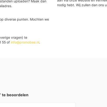
aan via onze website en vermel
 bestanden uploaden? Maak dan
nodig hebt. Wij zullen dan ons u
iladres.
 op diverse punten. Mochten we
verige vragen) te
1 55 of
info@promobee.nl
.
” te beoordelen