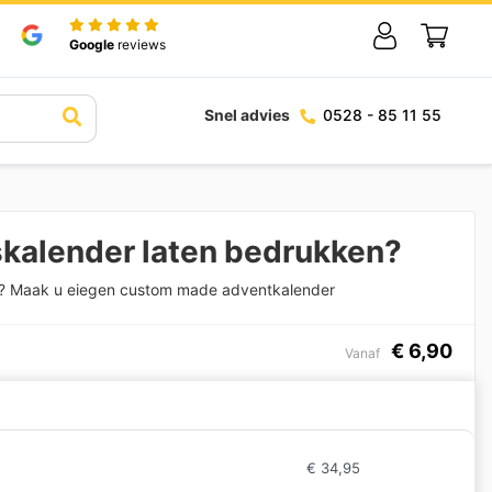
Google
reviews
Snel advies
0528 - 85 11 55
skalender laten bedrukken?
? Maak u eiegen custom made adventkalender
€
6,90
Vanaf
€
34,95