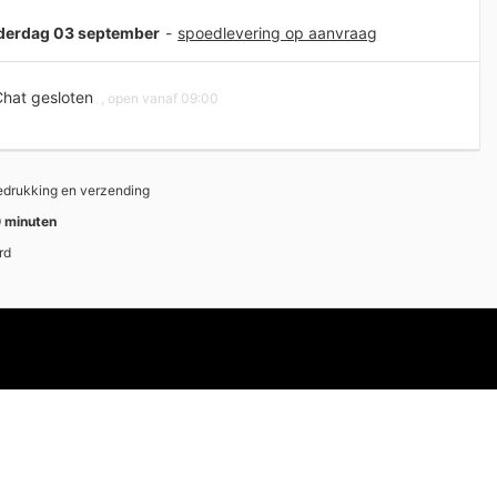
onderdag 03 september
-
spoedlevering op aanvraag
hat gesloten
, open vanaf 09:00
bedrukking en verzending
 minuten
rd