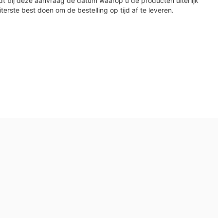
dt bij deze aanvraag de datum waarop u de producten uiterlijk
iterste best doen om de bestelling op tijd af te leveren.