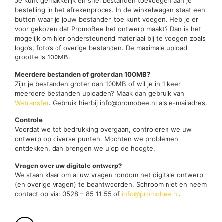
Je kunt gemakkelijk en snel bestanden toevoegen aan je
bestelling in het afrekenproces. In de winkelwagen staat een
button waar je jouw bestanden toe kunt voegen. Heb je er
voor gekozen dat PromoBee het ontwerp maakt? Dan is het
mogelijk om hier ondersteunend materiaal bij te voegen zoals
logo’s, foto’s of overige bestanden. De maximale upload
grootte is 100MB.
Meerdere bestanden of groter dan 100MB?
Zijn je bestanden groter dan 100MB of wil je in 1 keer
meerdere bestanden uploaden? Maak dan gebruik van
Wetransfer
. Gebruik hierbij info@promobee.nl als e-mailadres.
Controle
Voordat we tot bedrukking overgaan, controleren we uw
ontwerp op diverse punten. Mochten we problemen
ontdekken, dan brengen we u op de hoogte.
Vragen over uw digitale ontwerp?
We staan klaar om al uw vragen rondom het digitale ontwerp
(en overige vragen) te beantwoorden. Schroom niet en neem
contact op via: 0528 – 85 11 55 of
info@promobee.nl
.