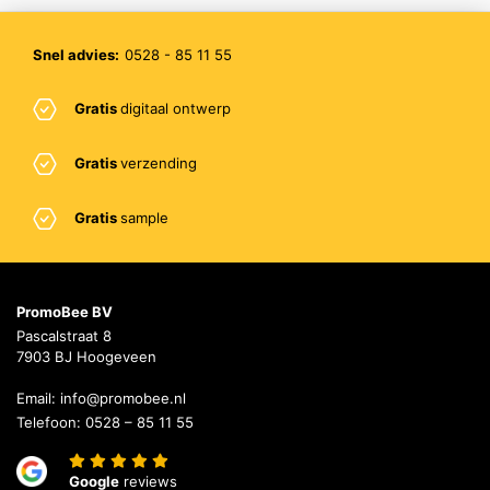
Snel advies:
0528 - 85 11 55
Gratis
digitaal ontwerp
Gratis
verzending
Gratis
sample
PromoBee BV
Pascalstraat 8
7903 BJ Hoogeveen
Email:
info@promobee.nl
Telefoon:
0528 – 85 11 55
Google
reviews