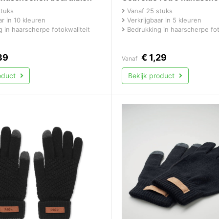
stuks
Vanaf 25 stuks
r in 10 kleuren
Verkrijgbaar in 5 kleuren
 in haarscherpe fotokwaliteit
Bedrukking in haarscherpe fot
39
€
1,29
Vanaf
roduct
Bekijk product