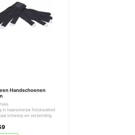
een Handschoenen
n
stuks
 in haarscherpe fotokwaliteit
itaal ontwerp en verzending
59