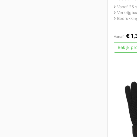
Vanaf 25 
Verkrijgbaa
Bedrukking
€
1,
Vanaf
Bekijk p