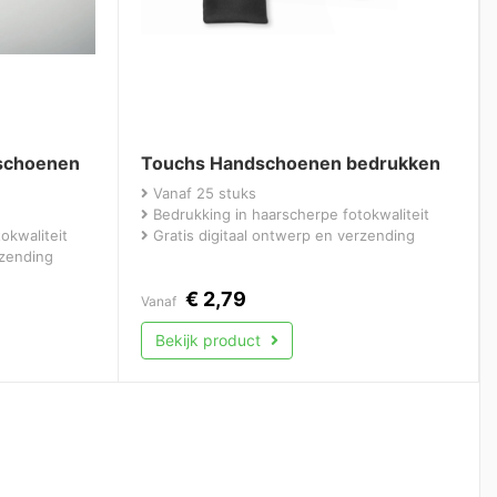
schoenen
Touchs Handschoenen bedrukken
Vanaf 25 stuks
Bedrukking in haarscherpe fotokwaliteit
okwaliteit
Gratis digitaal ontwerp en verzending
rzending
€
2,79
Vanaf
Bekijk product