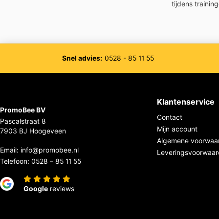
tijdens traini
Snel advies:
0528 - 85 11 55
Klantenservice
PromoBee BV
Contact
Pascalstraat 8
Mijn account
7903 BJ Hoogeveen
Algemene voorwaa
Email:
info@promobee.nl
Leveringsvoorwaa
Telefoon:
0528 – 85 11 55
Google
reviews