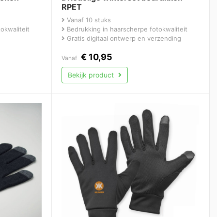
RPET
Vanaf 10 stuks
okwaliteit
Bedrukking in haarscherpe fotokwaliteit
Gratis digitaal ontwerp en verzending
€
10,95
Vanaf
Bekijk product