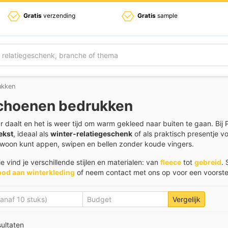
Gratis
verzending
Gratis
sample
ukken
choenen bedrukken
 daalt en het is weer tijd om warm gekleed naar buiten te gaan. Bij
ekst
, ideaal als
winter-relatiegeschenk
of als praktisch presentje
woon kunt appen, swipen en bellen zonder koude vingers.
ie vind je verschillende stijlen en materialen: van
fleece
tot
gebreid
. 
bod aan winterkleding
of neem contact met ons op voor een voorste
Vergelijk
sultaten