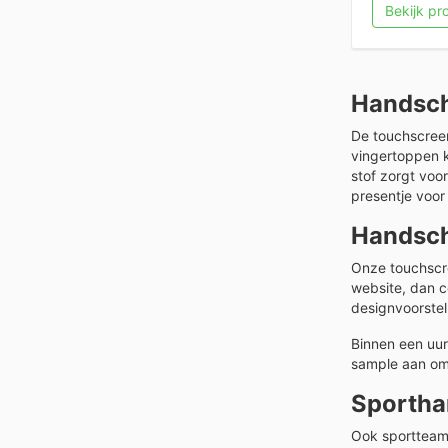
Bekijk p
Handsch
De touchscreen
vingertoppen k
stof zorgt voo
presentje voo
Handsch
Onze touchscre
website, dan c
designvoorstel
Binnen een uur
sample aan om 
Sportha
Ook sportteam