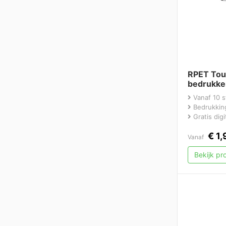
RPET Tou
bedrukke
Vanaf 10 s
Bedrukking
Gratis dig
€
1,
Vanaf
Bekijk p