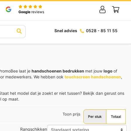
Google
reviews
Snel advies
0528 - 85 11 55
 PromoBee laat je
handschoenen bedrukken
met jouw
logo
of
 voor medewerkers. We hebben ook
touchscreen handschoenen
,
Staat het model dat je zoekt er niet tussen? Bekijk dan gerust ons
l op maat.
Toon prijs
Per stuk
Totaal
Rangschikken