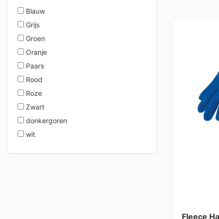
Blauw
Grijs
Groen
Oranje
Paars
Rood
Roze
Zwart
donkergoren
wit
Fleece H