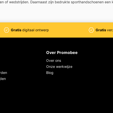
ngen of wedstrijden. Daarnaast zijn bedrukte sporthandschoenen een 
Gratis
digitaal ontwerp
Gratis
ver
Over Promobee
Over ons
Onze werkwijze
rden
Blog
rden