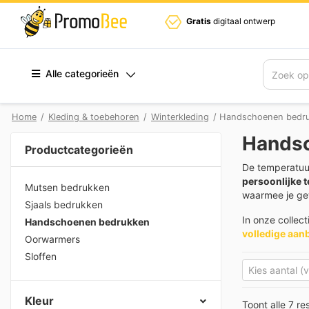
Gratis
digitaal ontwerp
Alle categorieën
Zoek
Home
/
Kleding & toebehoren
/
Winterkleding
/ Handschoenen bedr
Hands
Productcategorieën
De temperatuur
persoonlijke t
Mutsen bedrukken
waarmee je ge
Sjaals bedrukken
In onze collect
Handschoenen bedrukken
volledige aan
Oorwarmers
Sloffen
Kleur
Toont alle 7 re