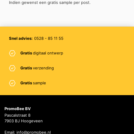
Indien gewenst een gratis sample per post.
Snel advies:
0528 - 85 11 55
Gratis
digitaal ontwerp
Gratis
verzending
Gratis
sample
PromoBee BV
Pascalstraat 8
7903 BJ Hoogeveen
Email:
info@promobee.nl