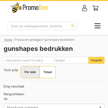
Zoek
Home
/ Producten getagged “gunshapes bedrukken”
gunshapes bedrukken
Vergelijk
Toon prijs
Per stuk
Totaal
Enig resultaat
Rangschikken
op