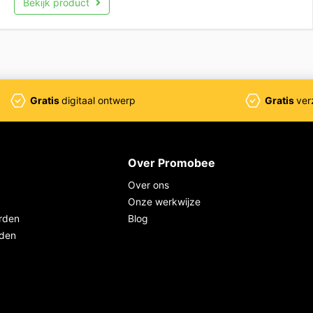
Bekijk product
Gratis
digitaal ontwerp
Gratis
ver
Over Promobee
Over ons
Onze werkwijze
rden
Blog
rden