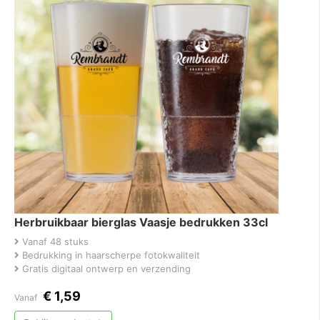
Herbruikbaar bierglas Vaasje bedrukken 33cl
Vanaf 48 stuks
Bedrukking in haarscherpe fotokwaliteit
Gratis digitaal ontwerp en verzending
€
1,59
Vanaf