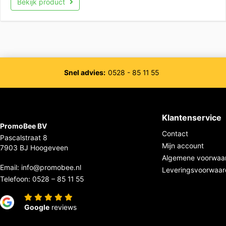
Bekijk product
Snel advies:
0528 - 85 11 55
Klantenservice
PromoBee BV
Contact
Pascalstraat 8
Mijn account
7903 BJ Hoogeveen
Algemene voorwaa
Email:
info@promobee.nl
Leveringsvoorwaa
Telefoon:
0528 – 85 11 55
Google
reviews