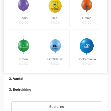
Paars
Geel
Oranje
€
0,00
€
0,00
€
0,00
Groen
Lichtblauw
Donkerblauw
€
0,00
€
0,00
€
0,00
2. Aantal
3. Bedrukking
Bestel nu