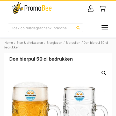
Zoek
Home
/
Eten & drinkwaren
/
Bierglazen
/
Bierpullen
/ Don bierpul 50 cl
bedrukken
Don bierpul 50 cl bedrukken