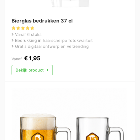
Bierglas bedrukken 37 cl
Gewaardeerd
Vanaf 6 stuks
5.00
Bedrukking in haarscherpe fotokwaliteit
uit 5
Gratis digitaal ontwerp en verzending
€
1,95
Vanaf
Bekijk product