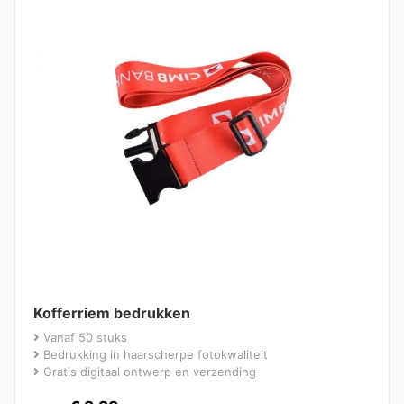
Kofferriem bedrukken
Vanaf 50 stuks
Bedrukking in haarscherpe fotokwaliteit
Gratis digitaal ontwerp en verzending