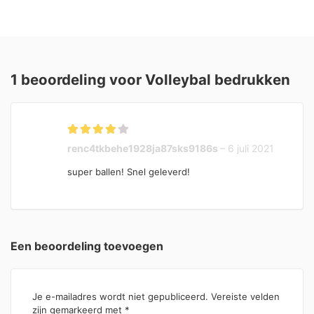
1 beoordeling voor
Volleybal bedrukken
Gewaarde
renc4tkbehe1928ja87sks9186s
–
6 juli 2021
erd
3
uit
5
super ballen! Snel geleverd!
Een beoordeling toevoegen
Je e-mailadres wordt niet gepubliceerd.
Vereiste velden
zijn gemarkeerd met
*