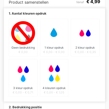
€
4,99
Product samenstellen
Vanaf
1. Aantal kleuren opdruk
Geen bedrukking
1 kleur opdruk
2 kleur opdruk
€
0,00
€
0,00
-
€
0,00
€
0,00
-
€
0,35
3 kleur opdruk
4 kleuren opdruk
€
0,00
-
€
0,71
€
0,00
-
€
1,05
2. Bedrukking positie