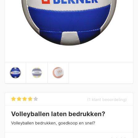
(
1
klant beoordeling)
Gewaarde
1
erd
3.00
Volleyballen laten bedrukken?
op 5
gebaseer
d op
Volleyballen bedrukken, goedkoop en snel?
klantbeo
ordeling