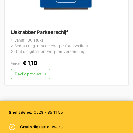
IJskrabber Parkeerschijf
Vanaf 100 stuks
Bedrukking in haarscherpe fotokwaliteit
Gratis digitaal ontwerp en verzending
€
1,10
Vanaf
Bekijk product
Snel advies:
0528 - 85 11 55
Gratis
digitaal ontwerp