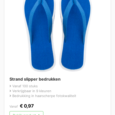
Strand slipper bedrukken
Vanaf 100 stuks
Verkrijgbaar in 9 kleuren
Bedrukking in haarscherpe fotokwaliteit
€
0,97
Vanaf