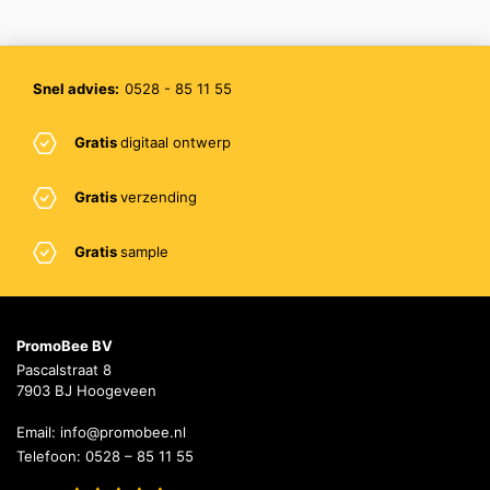
Snel advies:
0528 - 85 11 55
Gratis
digitaal ontwerp
Gratis
verzending
Gratis
sample
PromoBee BV
Pascalstraat 8
7903 BJ Hoogeveen
Email:
info@promobee.nl
Telefoon:
0528 – 85 11 55