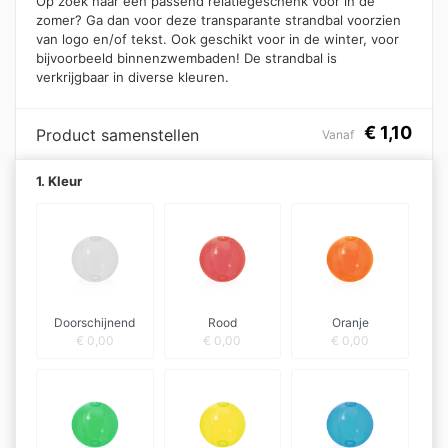
Op zoek naar een passend relatiegeschenk voor in de
zomer? Ga dan voor deze transparante strandbal voorzien
van logo en/of tekst. Ook geschikt voor in de winter, voor
bijvoorbeeld binnenzwembaden! De strandbal is
verkrijgbaar in diverse kleuren.
€
1,10
Product samenstellen
Vanaf
1. Kleur
Doorschijnend
Rood
Oranje
€
0,00
€
0,00
€
0,00