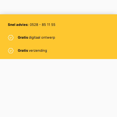
Snel advies:
0528 - 85 11 55
Gratis
digitaal ontwerp
Gratis
verzending
Gratis
sample
PromoBee BV
Pascalstraat 8
7903 BJ Hoogeveen
Email:
info@promobee.nl
Telefoon:
0528 – 85 11 55