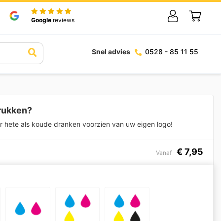
Google
reviews
Snel advies
0528 - 85 11 55
drukken?
r hete als koude dranken voorzien van uw eigen logo!
€
7,95
Vanaf