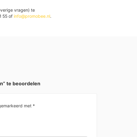
verige vragen) te
1 55 of
info@promobee.nl
.
en” te beoordelen
n gemarkeerd met
*