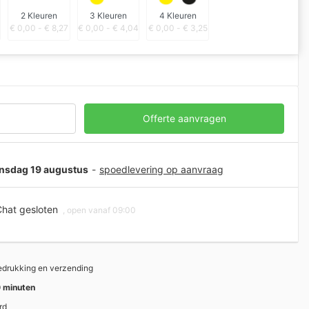
2 Kleuren
3 Kleuren
4 Kleuren
€
0,00
-
€
8,27
€
0,00
-
€
4,04
€
0,00
-
€
3,25
Offerte aanvragen
oensdag 19 augustus
-
spoedlevering op aanvraag
hat gesloten
, open vanaf 09:00
bedrukking en verzending
 minuten
rd