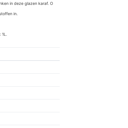
nken in deze glazen karaf. O
toffen in.
 1L.