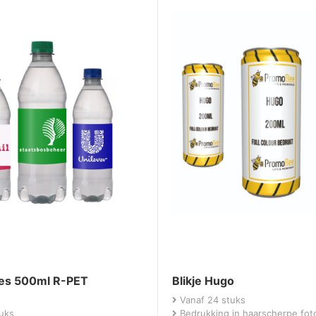
jes 500ml R-PET
Blikje Hugo
n
Vanaf 24 stuks
uks
Bedrukking in haarscherpe foto