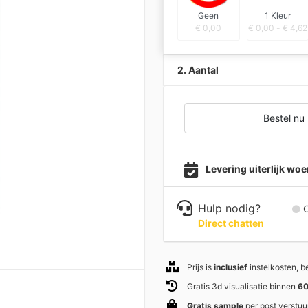
Geen
1 Kleur
€
0,00
€
0,00
-
€
4,62
2. Aantal
Bestel nu
Levering uiterlijk w
Hulp nodig?
C
Direct chatten
Prijs is
inclusief
instelkosten, 
Gratis 3d visualisatie binnen
60
Gratis sample
per post verstuu