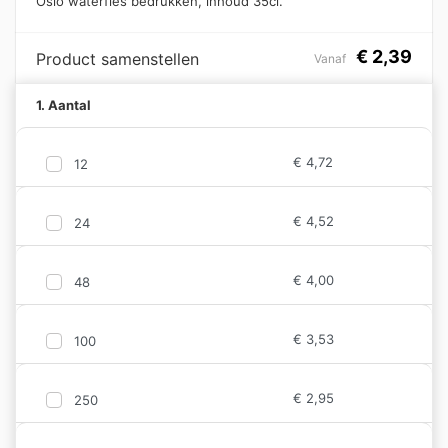
Oslo waterfles bedrukken, inhoud 35cl.
€
2,39
Product samenstellen
Vanaf
1. Aantal
€
4,72
12
€
4,52
24
€
4,00
48
€
3,53
100
€
2,95
250