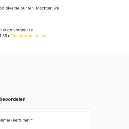
 op diverse punten. Mochten we
verige vragen) te
1 55 of
info@promobee.nl
.
 beoordelen
n gemarkeerd met
*