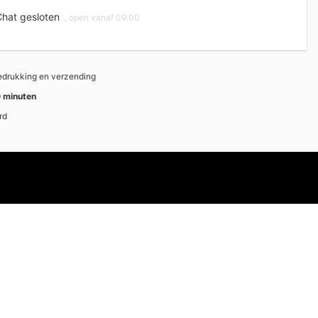
hat gesloten
, open vanaf 09:00
bedrukking en verzending
 minuten
rd