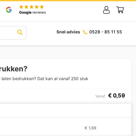
Google
reviews
Snel advies
0528 - 85 11 55
drukken?
 laten bedrukken? Dat kan al vanaf 250 stuk
€
0,59
Vanaf
€
1,69