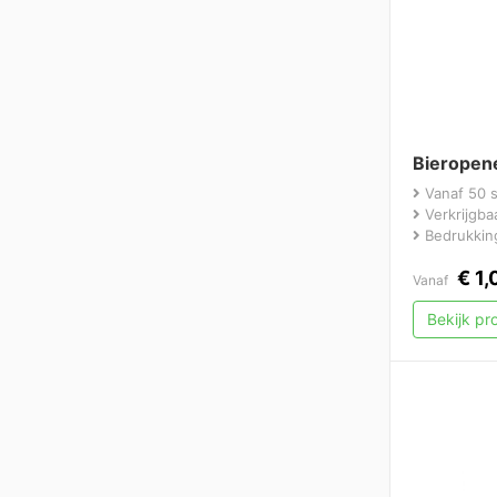
Bieropene
Vanaf 50 
Verkrijgbaa
Bedrukking
€
1,
Vanaf
Bekijk p