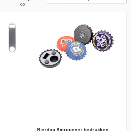
op
l
Bierdop Bieropener bedrukken