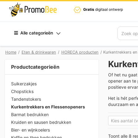
Gratis
digitaal ontwerp
Alle categorieën
Zoek
Home
/
Eten & drinkwaren
/
HORECA producten
/ Kurkentrekkers en
Kurken
Productcategorieën
Of het nu gaat
opener aan te 
Suikerzakjes
positieve erva
Chopsticks
Het is hét per
Tandenstokers
duurzaam en al
Kurkentrekkers en Flessenopeners
Barmat bedrukken
Kruiden en sausen bedrukken
Bier- en wijnkoelers
Toont alle 8 re
Koffie en thee bedrukken