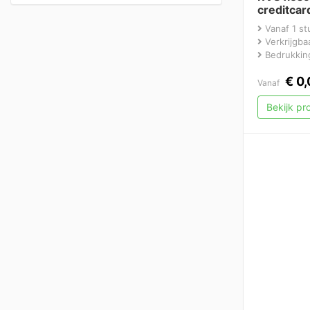
creditcar
Vanaf 1 st
Verkrijgbaa
Bedrukking
€
0,
Vanaf
Bekijk p