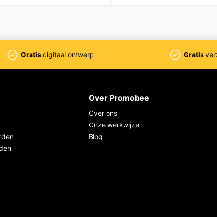
Gratis
digitaal ontwerp
Gratis
ver
Over Promobee
Over ons
Onze werkwijze
rden
Blog
rden