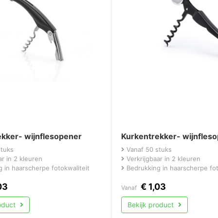
kker- wijnflesopener
Kurkentrekker- wijnfles
stuks
Vanaf 50 stuks
r in 2 kleuren
Verkrijgbaar in 2 kleuren
 in haarscherpe fotokwaliteit
Bedrukking in haarscherpe fot
03
€
1,03
Vanaf
roduct
Bekijk product