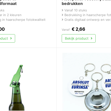
dformaat
bedrukken
uks
Vanaf 10 stuks
r in 2 kleuren
Bedrukking in haarscherpe fot
 in haarscherpe fotokwaliteit
Gratis digitaal ontwerp en ve
00
€
2,66
Vanaf
roduct
Bekijk product