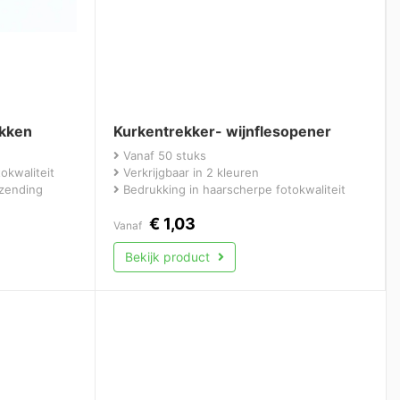
ukken
Kurkentrekker- wijnflesopener
Vanaf 50 stuks
okwaliteit
Verkrijgbaar in 2 kleuren
rzending
Bedrukking in haarscherpe fotokwaliteit
€
1,03
Vanaf
Bekijk product