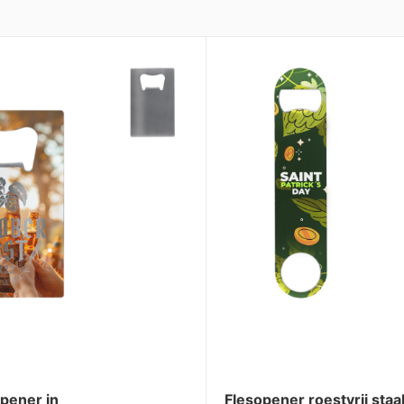
pener in
Flesopener roestvrij staa