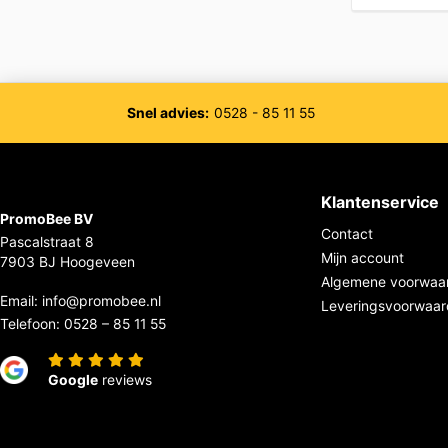
Snel advies:
0528 - 85 11 55
Klantenservice
PromoBee BV
Contact
Pascalstraat 8
Mijn account
7903 BJ Hoogeveen
Algemene voorwaa
Email:
info@promobee.nl
Leveringsvoorwaa
Telefoon:
0528 – 85 11 55
Google
reviews