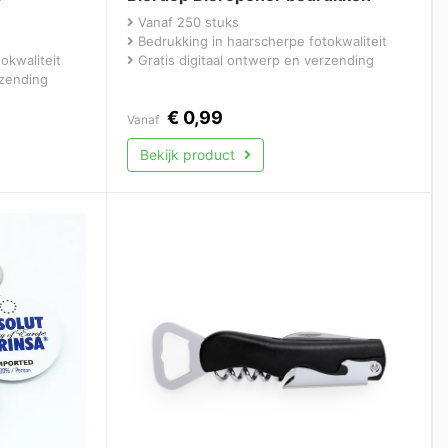
Vanaf 250 stuks
Bedrukking in haarscherpe fotokwaliteit
okwaliteit
Gratis digitaal ontwerp en verzending
rzending
€
0,99
Vanaf
Bekijk product