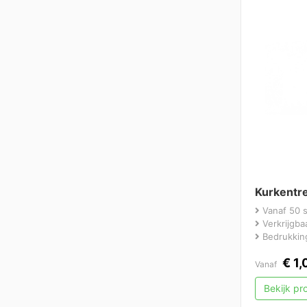
Kurkentre
Vanaf 50 
Verkrijgbaa
Bedrukking
€
1,
Vanaf
Bekijk p