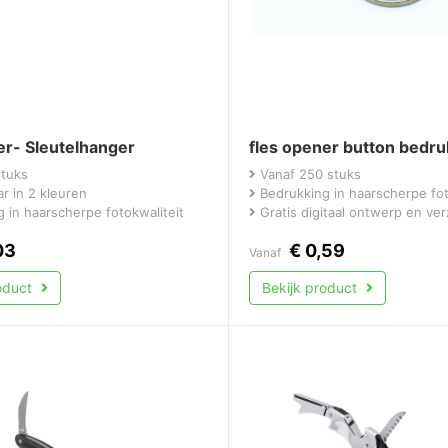
r- Sleutelhanger
fles opener button bedr
stuks
Vanaf 250 stuks
r in 2 kleuren
Bedrukking in haarscherpe fot
 in haarscherpe fotokwaliteit
Gratis digitaal ontwerp en ve
03
€
0,59
Vanaf
roduct
Bekijk product