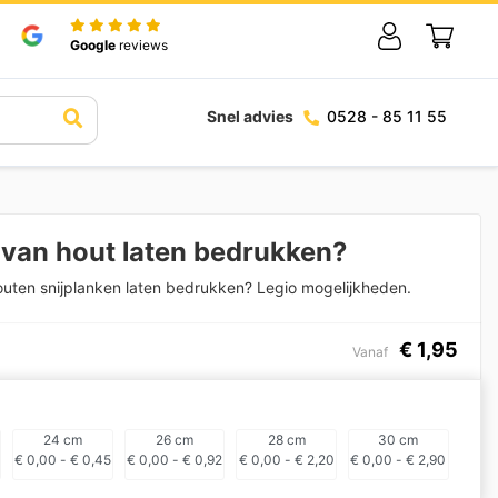
Google
reviews
Snel advies
0528 - 85 11 55
 van hout laten bedrukken?
outen snijplanken laten bedrukken? Legio mogelijkheden.
€
1,95
Vanaf
24 cm
26 cm
28 cm
30 cm
€
0,00
-
€
0,45
€
0,00
-
€
0,92
€
0,00
-
€
2,20
€
0,00
-
€
2,90