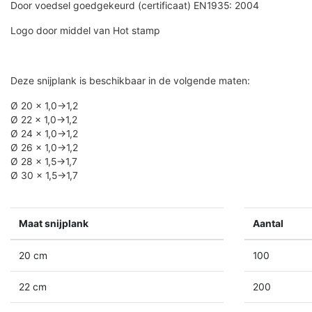
Door voedsel goedgekeurd (certificaat) EN1935: 2004
Logo door middel van Hot stamp
Deze snijplank is beschikbaar in de volgende maten:
Ø 20 x 1,0->1,2
Ø 22 x 1,0->1,2
Ø 24 x 1,0->1,2
Ø 26 x 1,0->1,2
Ø 28 x 1,5->1,7
Ø 30 x 1,5->1,7
Maat snijplank
Aantal
20 cm
100
22 cm
200