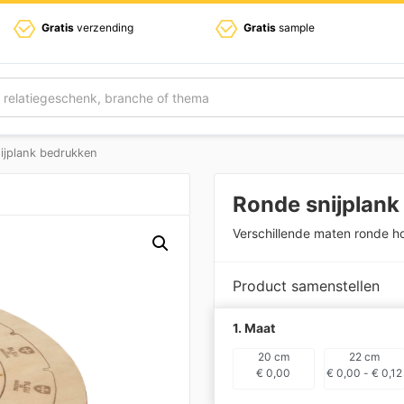
Gratis
verzending
Gratis
sample
ijplank bedrukken
Ronde snijplank
Verschillende maten ronde h
Product samenstellen
1. Maat
20 cm
22 cm
€
0,00
€
0,00
-
€
0,12