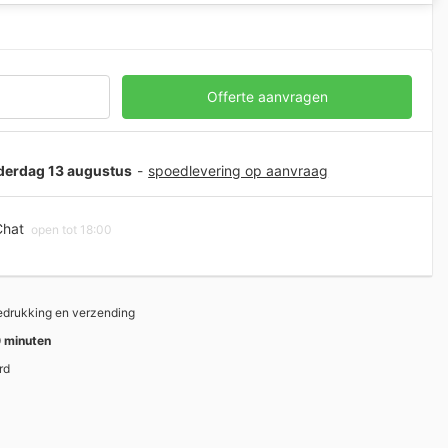
Offerte aanvragen
nderdag 13 augustus
-
spoedlevering op aanvraag
hat
open tot 18:00
bedrukking en verzending
 minuten
rd