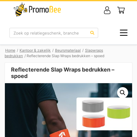
Zoek
Home
/
Kantoor & zakelijk
/
Beursmateriaal
/
Slapwraps
bedrukken
/ Reflecterende Slap Wraps bedrukken – spoed
Reflecterende Slap Wraps bedrukken –
spoed