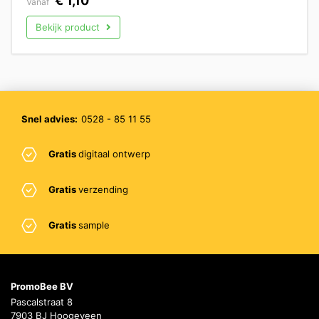
€
1,10
Vanaf
Bekijk product
Snel advies:
0528 - 85 11 55
Gratis
digitaal ontwerp
Gratis
verzending
Gratis
sample
PromoBee BV
Pascalstraat 8
7903 BJ Hoogeveen