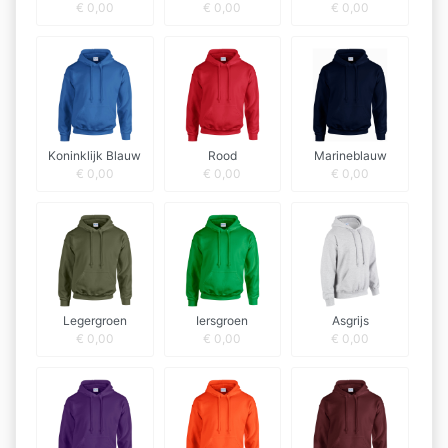
€
0,00
€
0,00
€
0,00
Koninklijk Blauw
Rood
Marineblauw
€
0,00
€
0,00
€
0,00
Legergroen
Iersgroen
Asgrijs
€
0,00
€
0,00
€
0,00