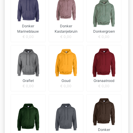
Donker
Donker
Marineblauw
Kastanjebruin
Donkergroen
€
0,00
€
0,00
€
0,00
Grafiet
Goud
Granaatrood
€
0,00
€
0,00
€
0,00
Donker