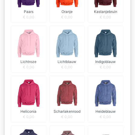
Paars
Oranje
Kastanjebruin
€
0,00
€
0,00
€
0,00
Lichtroze
Lichtblauw
Indigoblauw
€
0,00
€
0,00
€
0,00
Heliconia
Scharlakenrood
Heideblauw
€
0,00
€
0,00
€
0,00