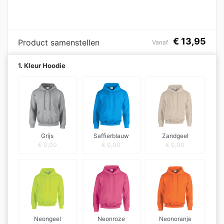
€
13,95
Product samenstellen
Vanaf
1. Kleur Hoodie
Grijs
Saffierblauw
Zandgeel
€
0,00
€
0,00
€
0,00
Neongeel
Neonroze
Neonoranje