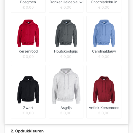
Bosgroen
Donker Heideblauw
Chocoladebruin
€
0,00
€
0,00
€
0,00
Kersenrood
Houtskoolgrijs
Carolinablauw
€
0,00
€
0,00
€
0,00
Zwart
Asgrijs
Antiek Kersenrood
€
0,00
€
0,00
€
0,00
2. Opdrukkleuren