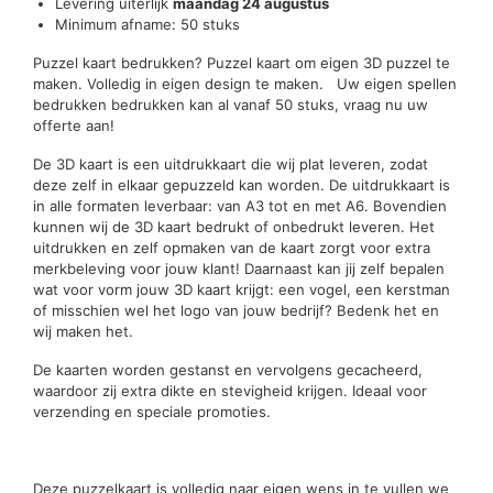
Levering uiterlijk
maandag 24 augustus
Minimum afname: 50 stuks
Puzzel kaart bedrukken? Puzzel kaart om eigen 3D puzzel te
maken. Volledig in eigen design te maken. Uw eigen spellen
bedrukken bedrukken kan al vanaf 50 stuks, vraag nu uw
offerte aan!
De 3D kaart is een uitdrukkaart die wij plat leveren, zodat
deze zelf in elkaar gepuzzeld kan worden. De uitdrukkaart is
in alle formaten leverbaar: van A3 tot en met A6. Bovendien
kunnen wij de 3D kaart bedrukt of onbedrukt leveren. Het
uitdrukken en zelf opmaken van de kaart zorgt voor extra
merkbeleving voor jouw klant! Daarnaast kan jij zelf bepalen
wat voor vorm jouw 3D kaart krijgt: een vogel, een kerstman
of misschien wel het logo van jouw bedrijf? Bedenk het en
wij maken het.
De kaarten worden gestanst en vervolgens gecacheerd,
waardoor zij extra dikte en stevigheid krijgen. Ideaal voor
verzending en speciale promoties.
Deze puzzelkaart is volledig naar eigen wens in te vullen we