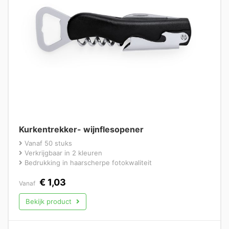
Kurkentrekker- wijnflesopener
Vanaf 50 stuks
Verkrijgbaar in 2 kleuren
Bedrukking in haarscherpe fotokwaliteit
€
1,03
Vanaf
Bekijk product