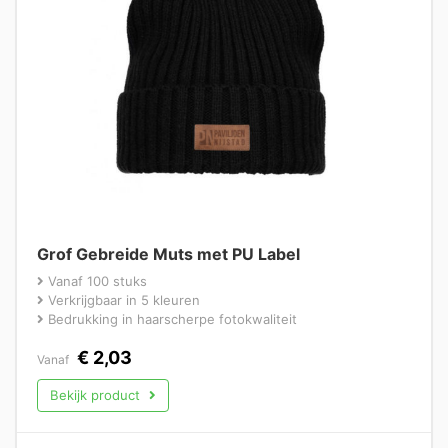
Grof Gebreide Muts met PU Label
Vanaf 100 stuks
Verkrijgbaar in 5 kleuren
Bedrukking in haarscherpe fotokwaliteit
€
2,03
Vanaf
Bekijk product