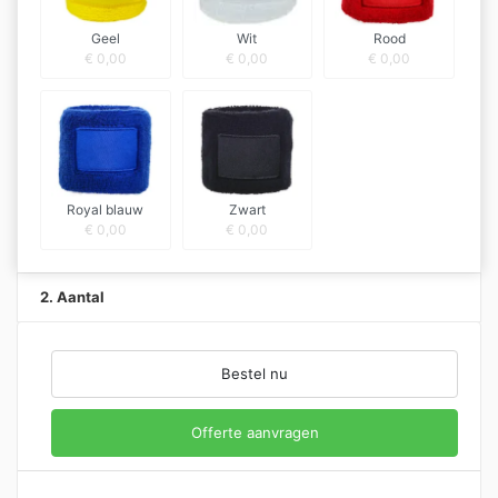
Geel
Wit
Rood
€
0,00
€
0,00
€
0,00
Royal blauw
Zwart
€
0,00
€
0,00
2. Aantal
Bestel nu
Offerte aanvragen