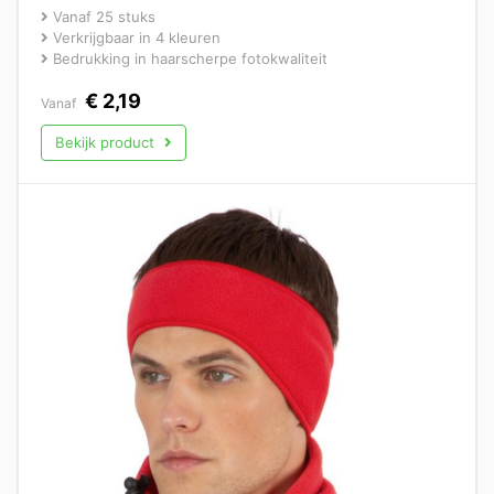
Vanaf 25 stuks
Verkrijgbaar in 4 kleuren
Bedrukking in haarscherpe fotokwaliteit
€
2,19
Vanaf
Bekijk product