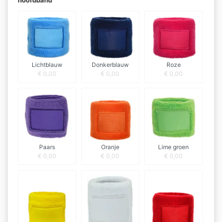
hoofdband
Lichtblauw
Donkerblauw
Roze
€
0,00
€
0,00
€
0,00
Paars
Oranje
Lime groen
€
0,00
€
0,00
€
0,00