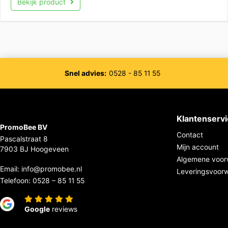
Bekijk product
Snel advies:
0528 - 85 11 55
Klantenserv
PromoBee BV
Contact
Pascalstraat 8
Mijn account
7903 BJ Hoogeveen
Algemene voor
Email:
info@promobee.nl
Leveringsvoor
Telefoon:
0528 – 85 11 55
Google
reviews