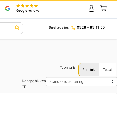
Google
reviews
Snel advies
0528 - 85 11 55
Toon prijs
Per stuk
Totaal
Rangschikken
op