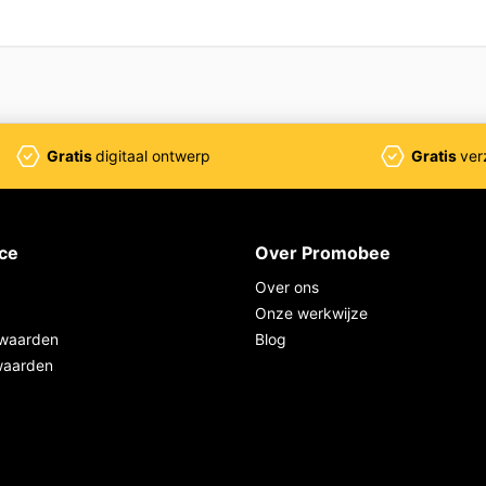
Gratis
digitaal ontwerp
Gratis
ver
ice
Over Promobee
Over ons
Onze werkwijze
waarden
Blog
waarden