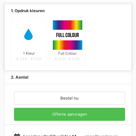
1. Opdruk kleuren
1 Kleur
Full Colour
€
1,33
-
€
1,33
€
5,15
-
€
3,50
2. Aantal
Bestel nu
Offerte aanvragen