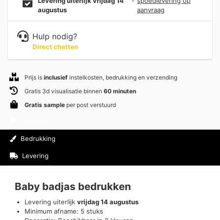
Levering uiterlijk vrijdag 14
-
spoedlevering op
augustus
aanvraag
Hulp nodig?
Direct chatten
Prijs is
inclusief
instelkosten, bedrukking en verzending
Gratis 3d visualisatie binnen
60 minuten
Gratis sample
per post verstuurd
Informatie
Bedrukking
Levering
Beoordelingen (0)
Baby badjas bedrukken
Levering uiterlijk
vrijdag 14 augustus
Minimum afname: 5 stuks