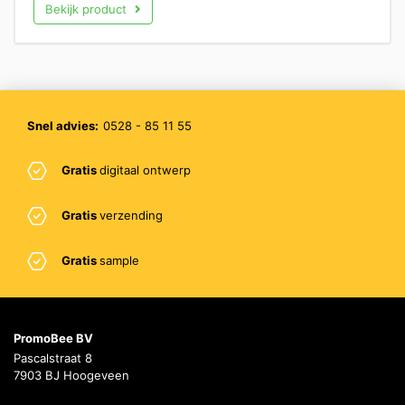
Bekijk product
Snel advies:
0528 - 85 11 55
Gratis
digitaal ontwerp
Gratis
verzending
Gratis
sample
PromoBee BV
Pascalstraat 8
7903 BJ Hoogeveen