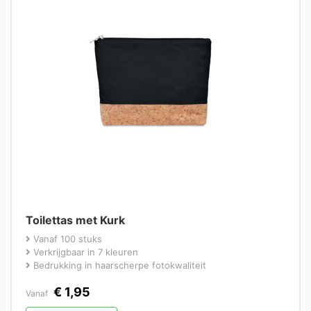
Toilettas met Kurk
Vanaf 100 stuks
Verkrijgbaar in 7 kleuren
Bedrukking in haarscherpe fotokwaliteit
€
1,95
Vanaf