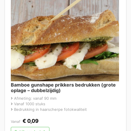
Bamboe gunshape prikkers bedrukken (grote
oplage – dubbelzijdig)
Afmeting: vanaf 90 mm
Vanaf 1000 stuks
Bedrukking in haarscherpe fotokwaliteit
€
0,09
Vanaf