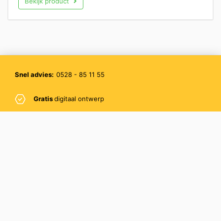
Bekijk product
Snel advies:
0528 - 85 11 55
Gratis
digitaal ontwerp
Gratis
verzending
Gratis
sample
PromoBee BV
Pascalstraat 8
7903 BJ Hoogeveen