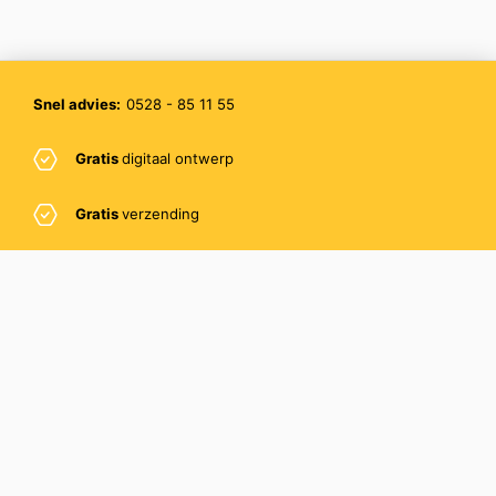
Snel advies:
0528 - 85 11 55
Gratis
digitaal ontwerp
Gratis
verzending
Gratis
sample
PromoBee BV
Pascalstraat 8
7903 BJ Hoogeveen
Email:
info@promobee.nl
Telefoon:
0528 – 85 11 55